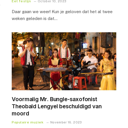
Eet festijn
October 10, 2023
a
Daar gaan we weer! Kun je geloven dat het al twee
weken geleden is dat…
Voormalig Mr. Bungle-saxofonist
Theobald Lengyel beschuldigd van
moord
Populaire muziek
November 16, 2023