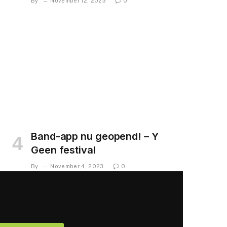
By
November 12, 2023
0
Band-app nu geopend! – Y
Geen festival
By
November 4, 2023
0