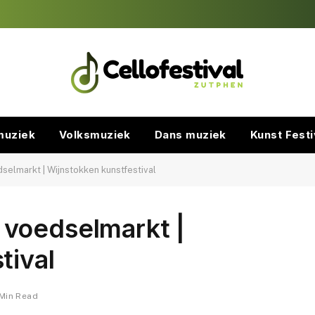
muziek
Volksmuziek
Dans muziek
Kunst Festi
elmarkt | Wijnstokken kunstfestival
voedselmarkt |
tival
 Min Read