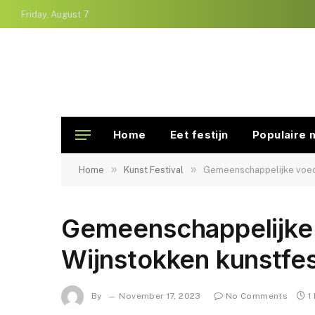
Friday, August 7
Home
Eet festijn
Populaire 
»
»
Home
Kunst Festival
Gemeenschappelijke voeds
Gemeenschappelijke 
Wijnstokken kunstfes
By
November 17, 2023
No Comments
1